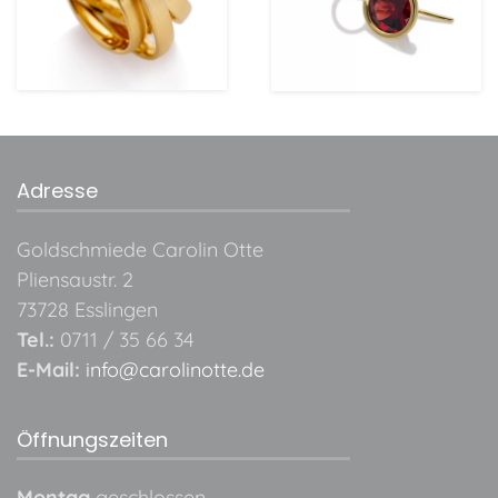
ansehen
ansehen
Adresse
Goldschmiede Carolin Otte
Pliensaustr. 2
73728 Esslingen
Tel.:
0711 / 35 66 34
E-Mail:
info@carolinotte.de
Öffnungszeiten
Montag
geschlossen