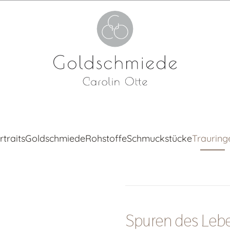
rtraits
Goldschmiede
Rohstoffe
Schmuckstücke
Trauring
Spuren des Leb